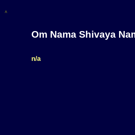
^
Om Nama Shivaya Na
n/a